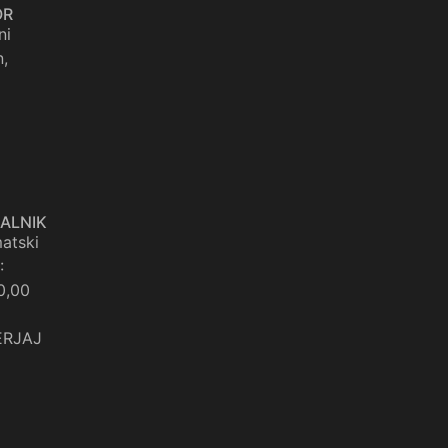
OR
ni
,
ALNIK
atski
:
0,00
ERJAJ