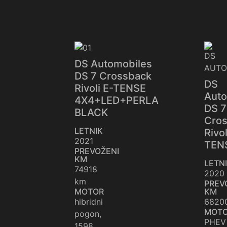
DS Automobiles
DS 7 Crossback
DS
Rivoli E-TENSE
Auto
4X4+LED+PERLA
DS 7
BLACK
Cro
LETNIK
Rivol
2021
TEN
PREVOŽENI
KM
LETN
74918
2020
km
PREV
MOTOR
KM
hibridni
6820
MOT
pogon,
PHEV
1598