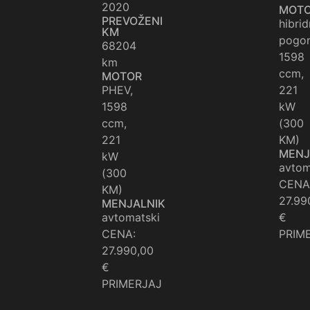
2020
MOT
PREVOŽENI
hibrid
KM
pogon
68204
1598
km
ccm,
MOTOR
PHEV,
221
1598
kW
ccm,
(300
221
KM)
MENJ
kW
avtom
(300
CENA
KM)
27.99
MENJALNIK
avtomatski
€
CENA:
PRIM
27.990,00
€
PRIMERJAJ