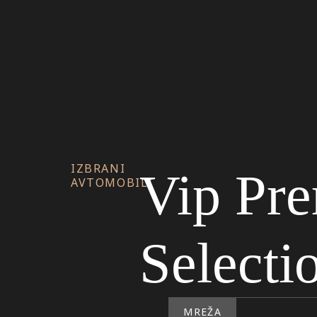
IZBRANI
Vip Pr
AVTOMOBILI
Selecti
MREŽA