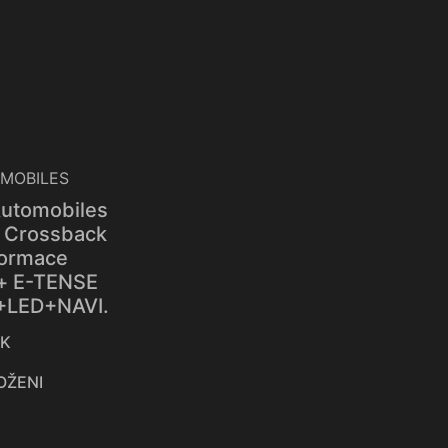
utomobiles
 Crossback
formace
+ E-TENSE
+LED+NAVI.
IK
OŽENI
8