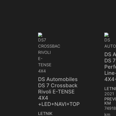
DS A
DS 7
Per
Line
DS Automobiles
4X4
DS 7 Crossback
LETN
Rivoli E-TENSE
2021
4X4
PREV
KM
+LED+NAVI+TOP
7491
LETNIK
km