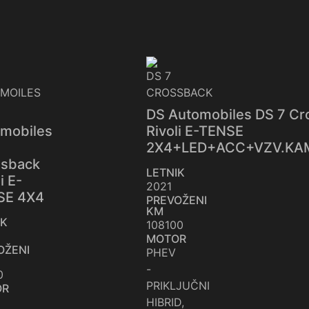
DS Automobiles DS 7 Cr
mobiles
Rivoli E-TENSE
2X4+LED+ACC+VZV.KA
ssback
LETNIK
i E-
2021
SE 4X4
PREVOŽENI
KM
IK
108100
MOTOR
OŽENI
PHEV
-
0
PRIKLJUČNI
OR
HIBRID,