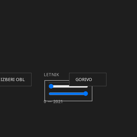
LETNIK
0
—
2021