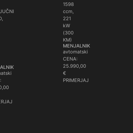
1598
LJUČNI
ccm,
D,
221
kW
(300
KM)
MENJALNIK
avtomatski
CENA:
25.990,00
ALNIK
atski
€
:
PRIMERJAJ
0,00
ERJAJ