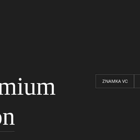
emium
on