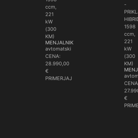
-
ccm,
PRIK
221
HIBRI
kW
1598
(300
ccm,
KM)
221
MENJALNIK
avtomatski
kW
CENA:
(300
28.990,00
KM)
MENJ
€
avtom
PRIMERJAJ
CENA
27.99
€
PRIM