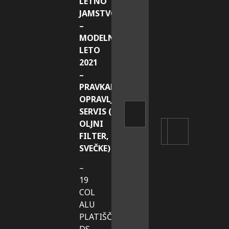
LETNO
JAMSTVO
–
MODELNO
LETO
2021
–
PRAVKAR
OPRAVLJEN MALI
SERVIS (OLJE,
OLJNI
FILTER,
SVEČKE)
–
19
COL
ALU
PLATIŠČA