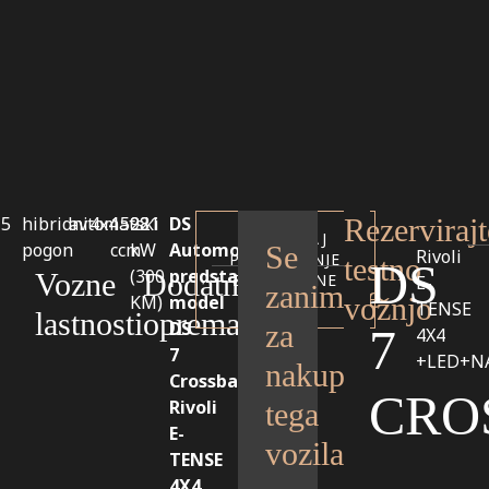
5
hibridni
avtomatski
4x4
1598
221
DS
Rezervirajt
ZAHTEVAJ
pogon
ccm
kW
Automobiles
Se
Rivoli
PREVERJANJE
testno
DS
(300
predstavlja
Vozne
Dodatna
ZGODOVINE
E-
zanimate
KM)
model
VOZILA
vožnjo
TENSE
lastnosti
oprema
DS
za
7
4X4
7
+LED+N
nakup
Crossback
CRO
Rivoli
tega
E-
vozila?
TENSE
4X4,