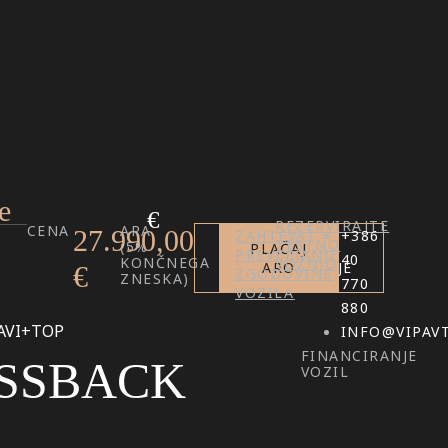
e
€
REZERVIRAJTE
CENA
ARA
27.990,00
ZAHTEVAJ
+386
TESTNO
(5%
PLAČAJ
POŠLJI
PREVERJANJE
40
KONČNEGA
VOŽNJO
POVPRAŠEVANJE
ARO
€
ZGODOVINE
ZNESKA)
770
VOZILA
880
AVI+TOP
INFO@VIPAV
FINANCIRANJE
SSBACK
VOZIL