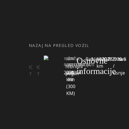
NAZAJ NA PREGLED VOZIL
1.
GORIVO
MOČ
ŠT.
Osnovne
Rabljeno
1
68204
2020
7/2025
črna
suv
5
REGISTRACIJA
MOTORJA
KILOMETROV
km
/
hibridni
informacije
2020
221
68204
usnje
pogon
kW
km
(300
KM)