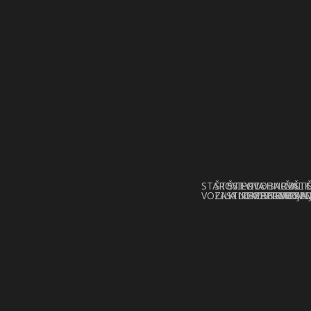
STAROST
ŠTEVILO
ŠTEVILO
PRVA
TEHNIČNI
BARVA
OBLIK
ŠTE
VOZILA
LASTNIKOV
KILOMETROV
REGISTRACIJA
PREGLED
NOTRANJ
VOZIL
SE