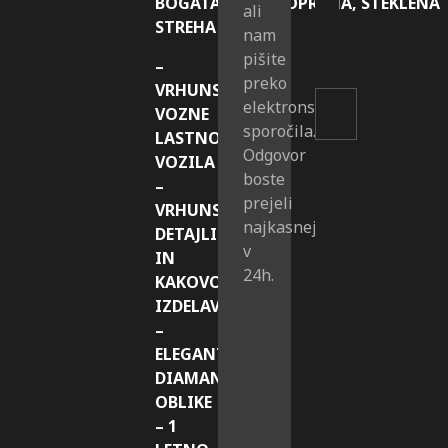
BOGATA
RIVOLI
OPREMA,
STEKLENA
ali
STREHA
nam
pišite
–
preko
VRHUNSKE
elektronskega
VOZNE
sporočila.
LASTNOSTI
Odgovor
VOZILA
boste
–
prejeli
VRHUNSKI
najkasneje
DETAJLI
v
IN
24h.
KAKOVOST
IZDELAVE
–
ELEGANTNE
DIAMANTNE
OBLIKE
– 1