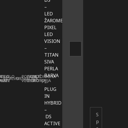
DS
–
LED
ŽAROMETI: DS
PIXEL
LED
VISION
–
TITAN
SIVA
PERLA
BARVA
A
VILO
ŠTEVILO
POGON
PROSTORNINA
MOČ
GORIVO
MENJALNIK
OSTI
A
DEŽEV
VRAT
VOZILA
MOTORJA
MOTORJA
–
PLUG
IN
HYBRID
–
DS
ACTIVE